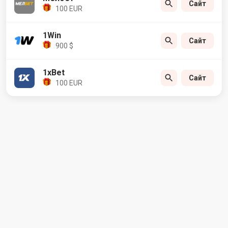
Сайт
100 EUR
1Win
Сайт
900 $
1xBet
Сайт
100 EUR