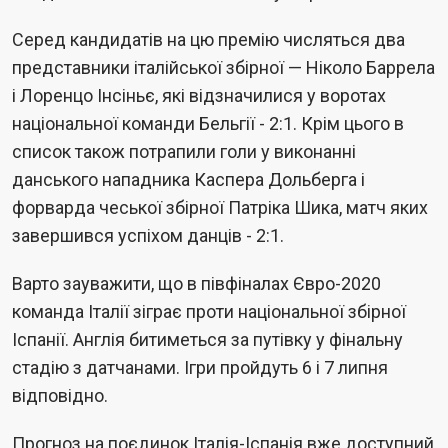
Серед кандидатів на цю премію числяться два
представники італійської збірної — Ніколо Баррела
і Лоренцо Інсіньє, які відзначилися у воротах
національної команди Бельгії - 2:1. Крім цього в
список також потрапили голи у виконанні
данського нападника Каспера Дольберга і
форварда чеської збірної Патріка Шика, матч яких
завершився успіхом данців - 2:1.
Варто зауважити, що в півфіналах Євро-2020
команда Італії зіграє проти національної збірної
Іспанії. Англія битиметься за путівку у фінальну
стадію з датчанами. Ігри пройдуть 6 і 7 липня
відповідно.
Прогноз на поєдинок
Італія-Іспанія
вже доступний