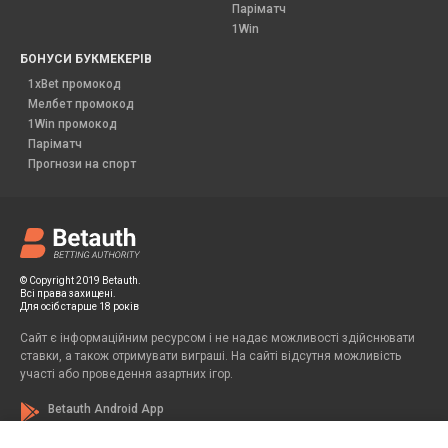
Паріматч
1Win
БОНУСИ БУКМЕКЕРІВ
1xBet промокод
Мелбет промокод
1Win промокод
Паріматч
Прогнози на спорт
© Copyright 2019 Betauth.
Всі права захищені.
Для осіб старше 18 років
Сайт є інформаційним ресурсом і не надає можливості здійснювати
ставки, а також отримувати виграші. На сайті відсутня можливість
участі або проведення азартних ігор.
Betauth Android App