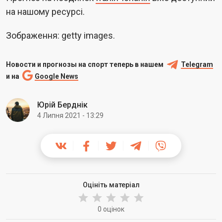
на нашому ресурсі.
Зображення: getty images.
Новости и прогнозы на спорт теперь в нашем
Telegram
и на
Google News
Юрій Берднік
4 Липня 2021 - 13:29
Оцініть матеріал
0 оцінок