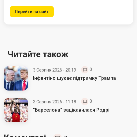
Перейти на сайт
Читайте також
0
3 Серпня 2026 - 20:19
Інфантіно шукає підтримку Трампа
0
3 Серпня 2026 - 11:18
"Барселона" зацікавилася Родрі