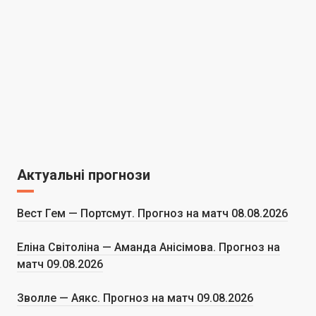
Актуальні прогнози
Вест Гем — Портсмут. Прогноз на матч 08.08.2026
Еліна Світоліна — Аманда Анісімова. Прогноз на
матч 09.08.2026
Зволле — Аякс. Прогноз на матч 09.08.2026