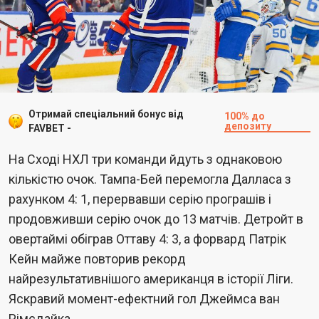
Отримай спеціальний бонус від
100% до
депозиту
FAVBET -
На Сході НХЛ три команди йдуть з однаковою
кількістю очок. Тампа-Бей перемогла Далласа з
рахунком 4: 1, перервавши серію програшів і
продовживши серію очок до 13 матчів. Детройт в
овертаймі обіграв Оттаву 4: 3, а форвард Патрік
Кейн майже повторив рекорд
найрезультативнішого американця в історії Ліги.
Яскравий момент-ефектний гол Джеймса ван
Рімсдайка.