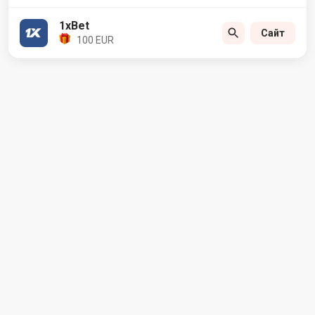
1xBet
Сайт
100 EUR