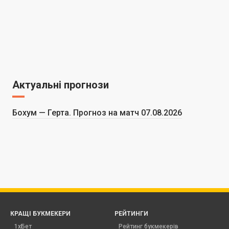
Актуальні прогнози
Бохум — Герта. Прогноз на матч 07.08.2026
КРАЩІ БУКМЕКЕРИ
РЕЙТИНГИ
1хБет
Рейтинг букмекерів