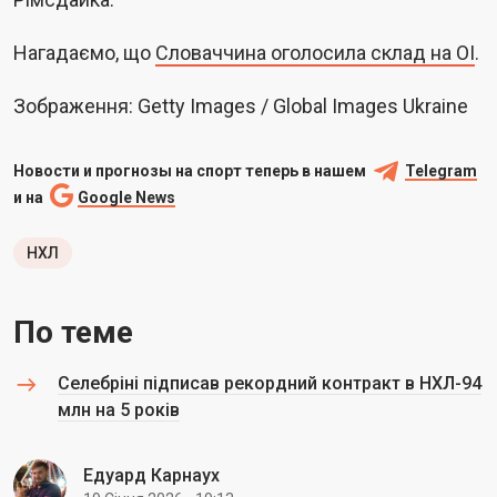
Нагадаємо, що
Словаччина оголосила склад на ОІ
.
Зображення: Getty Images / Global Images Ukraine
Новости и прогнозы на спорт теперь в нашем
Telegram
и на
Google News
НХЛ
По теме
Селебріні підписав рекордний контракт в НХЛ-94
млн на 5 років
Едуард Карнаух