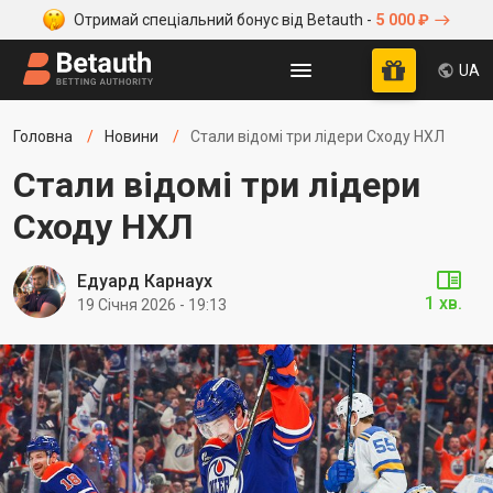
Отримай спеціальний бонус від Betauth -
5 000 ₽
UA
Головна
Новини
Стали відомі три лідери Сходу НХЛ
Стали відомі три лідери
Сходу НХЛ
Едуард Карнаух
1 хв.
19 Січня 2026 - 19:13