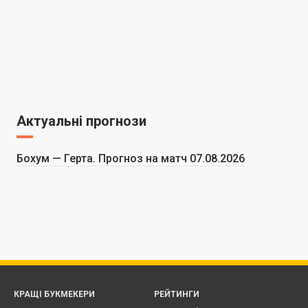
Актуальні прогнози
Бохум — Герта. Прогноз на матч 07.08.2026
КРАЩІ БУКМЕКЕРИ
РЕЙТИНГИ