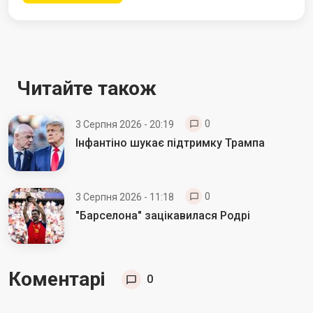
Читайте також
0
3 Серпня 2026 - 20:19
Інфантіно шукає підтримку Трампа
0
3 Серпня 2026 - 11:18
"Барселона" зацікавилася Родрі
Коментарі
0