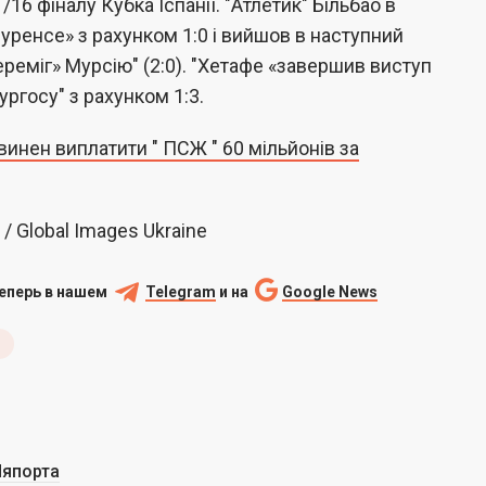
16 фіналу Кубка Іспанії. "Атлетик" Більбао в
уренсе» з рахунком 1:0 і вийшов в наступний
ереміг» Мурсію" (2:0). "Хетафе «завершив виступ
ургосу" з рахунком 1:3.
инен виплатити " ПСЖ " 60 мільйонів за
/ Global Images Ukraine
теперь в нашем
Telegram
и на
Google News
я
Ляпорта