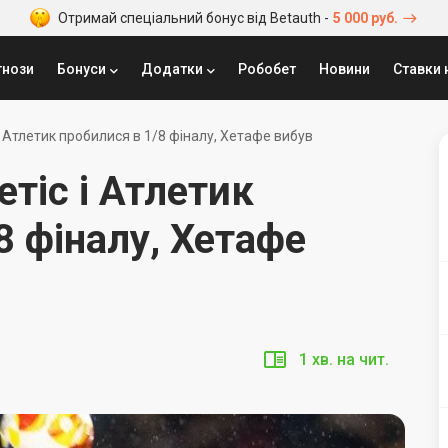
Отримай спеціальний бонус від Betauth -
5 000 руб.
гнози
Бонуси
Додатки
Робобет
Новини
Ставки 
1xBet
Мелбет
с і Атлетик пробилися в 1/8 фіналу, Хетафе вибув
Мелбет
1xBet
етіс і Атлетик
Паріматч
Паріматч
8 фіналу, Хетафе
Ліга ставок
1Win
1Win
Вінлайн
1 хв. на чит.