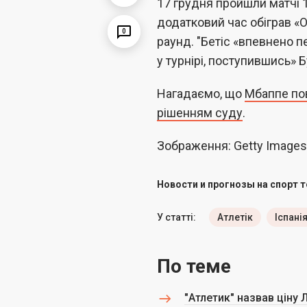
17 грудня пройшли матчі 1/
додатковий час обіграв «О
0
раунд. "Бетіс «впевнено п
у турнірі, поступившись» Б
Нагадаємо, що
Мбаппе пов
рішенням суду
.
Зображення: Getty Images 
Новости и прогнозы на спорт 
У статті:
Атлетік
Іспані
По теме
"Атлетик" назвав ціну 