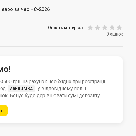
 євро за час ЧС-2026
Оцініть матеріал
0 оцінок
мо!
500 грн. на рахунок необхідно при реєстрації
код
у відповідному полі і
ZAEBUMBA
нок. Бонус буде дорівнювати сумі депозиту
йт