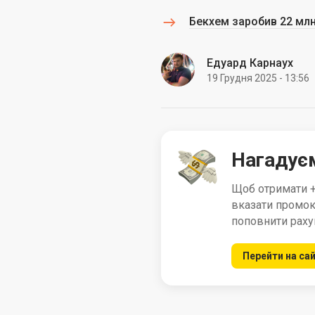
Бекхем заробив 22 млн
Едуард Карнаух
19 Грудня 2025 - 13:56
Нагадує
Щоб отримати +3
вказати промо
поповнити раху
Перейти на са