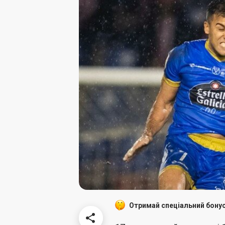
Отримай спеціальний бонус