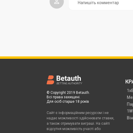
КР
1х
© Copyright 2019 Betauth.
Всі права захищені.
Ме
Для осіб старше 18 років
Па
1W
Сайт є інформаційним ресурсом і не
Ві
надає можливості здійснювати ставки,
а також отримувати виграші. На сайті
відсутня можливість участі або