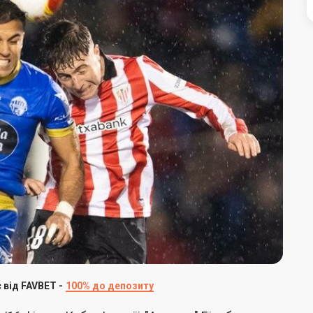
 від FAVBET -
100% до депозиту