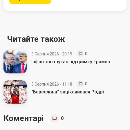
Читайте також
0
3 Серпня 2026 - 20:19
Інфантіно шукає підтримку Трампа
0
3 Серпня 2026 - 11:18
"Барселона" зацікавилася Родрі
Коментарі
0