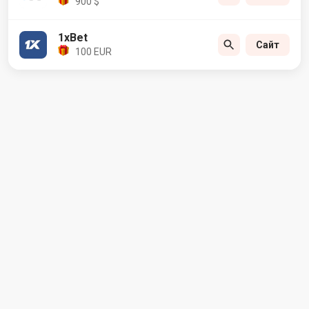
900 $
1xBet
Сайт
100 EUR