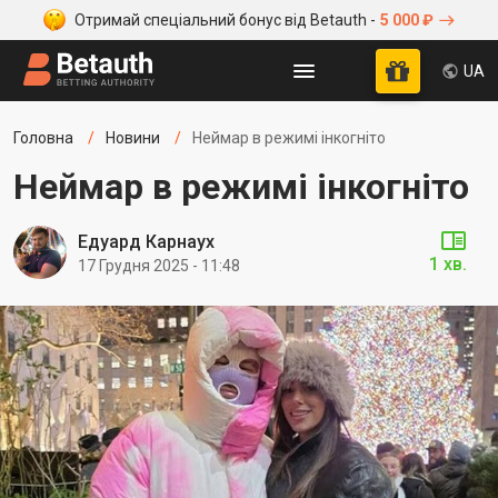
Отримай спеціальний бонус від Betauth -
5 000 ₽
UA
Головна
Новини
Неймар в режимі інкогніто
Неймар в режимі інкогніто
Едуард Карнаух
1 хв.
17 Грудня 2025 - 11:48