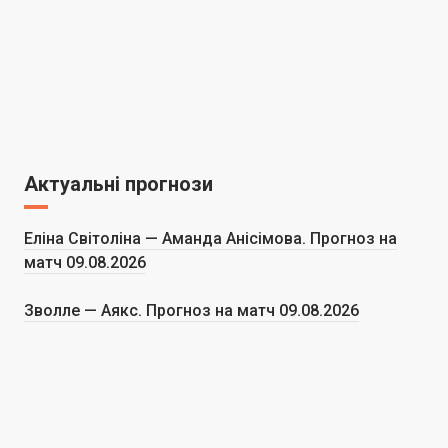
Актуальні прогнози
Еліна Світоліна — Аманда Анісімова. Прогноз на
матч 09.08.2026
Зволле — Аякс. Прогноз на матч 09.08.2026