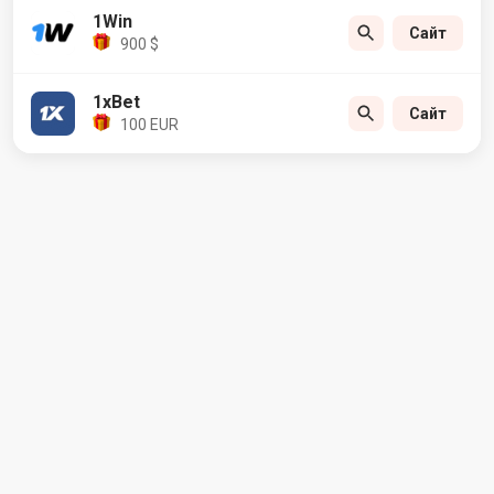
1Win
Сайт
900 $
1xBet
Сайт
100 EUR