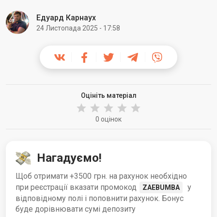
Едуард Карнаух
24 Листопада 2025 - 17:58
Оцініть матеріал
0 оцінок
Нагадуємо!
Щоб отримати +3500 грн. на рахунок необхідно
при реєстрації вказати промокод
у
ZAEBUMBA
відповідному полі і поповнити рахунок. Бонус
буде дорівнювати сумі депозиту