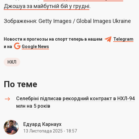
Джошуа за майбутній бій у грудні
.
Зображення: Getty Images / Global Images Ukraine
Новости и прогнозы на спорт теперь в нашем
Telegram
и на
Google News
НХЛ
По теме
Селебріні підписав рекордний контракт в НХЛ-94
млн на 5 років
Едуард Карнаух
13 Листопада 2025 - 18:57