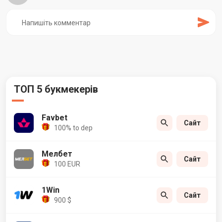
ТОП 5 букмекерів
Favbet
Сайт
100% to dep
Мелбет
Сайт
100 EUR
1Win
Сайт
900 $