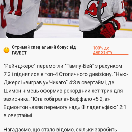
Отримай спеціальний бонус від
100% до
депозиту
FAVBET -
"Рейнджерс" перемогли "Тампу-Бей" з рахунком
7:3 і піднялися в топ-4 Столичного дивізіону. "Нью-
Джерсі «виграв у» Чикаго" 4:3 в овертаймі, де
Шимон німець оформив рекордний хет-трик для
захисника. "Юта «обіграла» Баффало «5:2, а»
Едмонтон «взяв перемогу над» Філадельфією" 2:1
в овертаймі.
Нагадаємо, що
стало відомо, скільки заробить