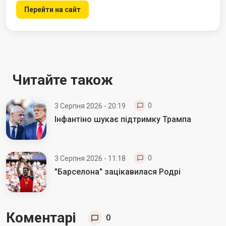
Перейти на сайт
Читайте також
0
3 Серпня 2026 - 20:19
Інфантіно шукає підтримку Трампа
0
3 Серпня 2026 - 11:18
"Барселона" зацікавилася Родрі
Коментарі
0