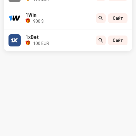
1Win
Сайт
900 $
1xBet
Сайт
100 EUR