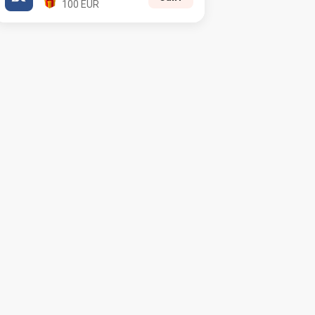
100 EUR