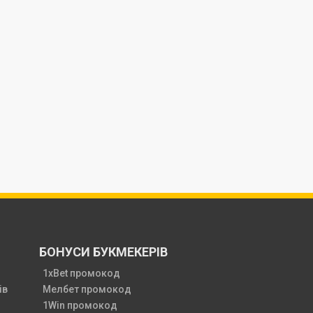
БОНУСИ БУКМЕКЕРІВ
1xBet промокод
ів
Мелбет промокод
1Win промокод