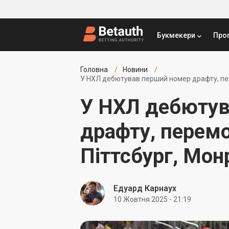
Букмекери
Про
Топ Букмекери
1xBet
Головна
Новини
У НХЛ дебютував перший номер драфту, пер
Мелбет
У НХЛ дебютув
Паріматч
драфту, перем
1Win
Букмекери
Піттсбург, Мон
Едуард Карнаух
10 Жовтня 2025 - 21:19