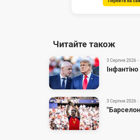
Перейти на са
Читайте також
3 Серпня 2026 -
Інфантіно
3 Серпня 2026 -
"Барселон