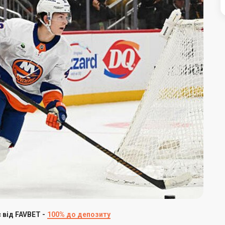
 від FAVBET -
100% до депозиту