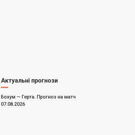
Актуальні прогнози
Бохум — Герта. Прогноз на матч
07.08.2026