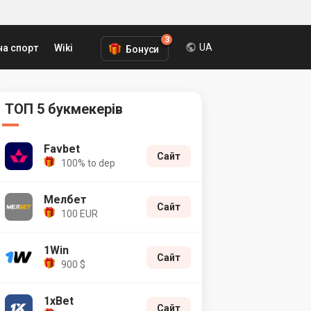
3
UA
на спорт
Wiki
Бонуси
ТОП 5 букмекерів
Favbet
Сайт
100% to dep
Мелбет
Сайт
100 EUR
1Win
Сайт
900 $
1xBet
Сайт