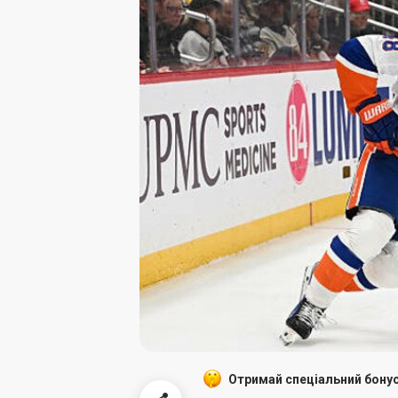
Отримай спеціальний бонус