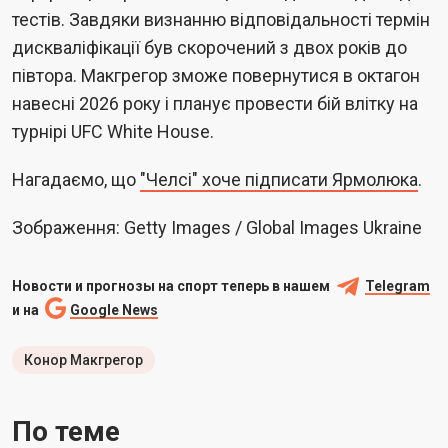
тестів. Завдяки визнанню відповідальності термін
дискваліфікації був скорочений з двох років до
півтора. Макгрегор зможе повернутися в октагон
навесні 2026 року і планує провести бій влітку на
турнірі UFC White House.
Нагадаємо, що
"Челсі" хоче підписати Ярмолюка
.
Зображення: Getty Images / Global Images Ukraine
Новости и прогнозы на спорт теперь в нашем
Telegram
и на
Google News
Конор Макгрегор
По теме