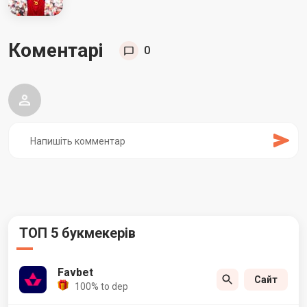
Коментарі
0
ТОП 5 букмекерів
Favbet
Сайт
100% to dep