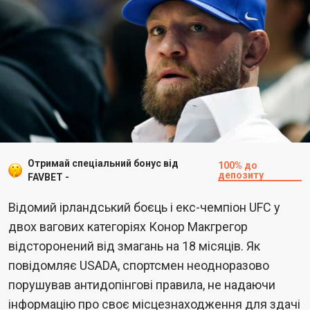
Отримай спеціальний бонус від
100% до
депозиту
FAVBET -
Відомий ірландський боєць і екс-чемпіон UFC у
двох вагових категоріях Конор Макгрегор
відсторонений від змагань на 18 місяців. Як
повідомляє USADA, спортсмен неодноразово
порушував антидопінгові правила, не надаючи
інформацію про своє місцезнаходження для здачі