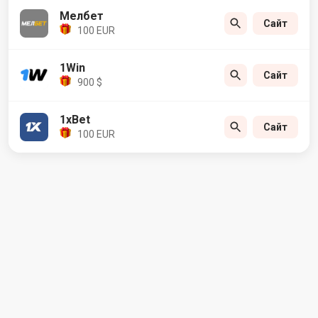
Мелбет
Сайт
100 EUR
1Win
Сайт
900 $
1xBet
Сайт
100 EUR