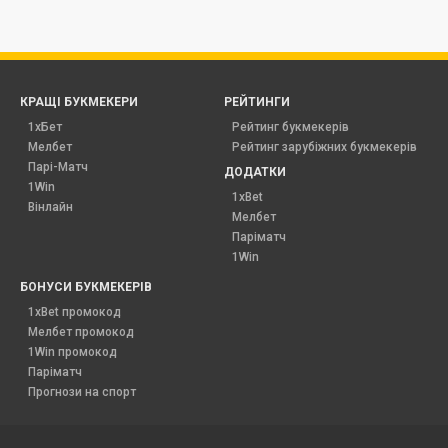
КРАЩІ БУКМЕКЕРИ
РЕЙТИНГИ
1хБет
Рейтинг букмекерів
Мелбет
Рейтинг зарубіжних букмекерів
Парі-Матч
ДОДАТКИ
1Win
1xBet
Вінлайн
Мелбет
Паріматч
1Win
БОНУСИ БУКМЕКЕРІВ
1xBet промокод
Мелбет промокод
1Win промокод
Паріматч
Прогнози на спорт