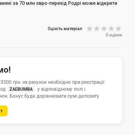
амені за 70 млн євро-перехід Родрі може відкрити
Оцініть матеріал
0 оцінок
мо!
500 грн. на рахунок необхідно при реєстрації
код
у відповідному полі і
ZAEBUMBA
нок. Бонус буде дорівнювати сумі депозиту
йт