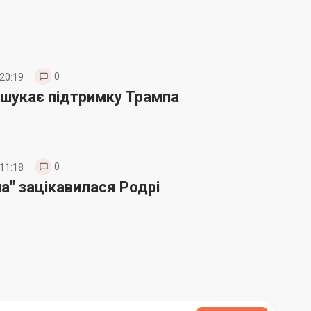
0
 20:19
 шукає підтримку Трампа
0
 11:18
а" зацікавилася Родрі