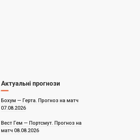
Актуальні прогнози
Бохум — Герта. Прогноз на матч
07.08.2026
Вест Гем — Портсмут. Прогноз на
матч 08.08.2026