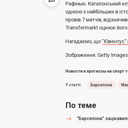
Рафінью. Каталонський клу
однією з найбільших в іст
провів 7 матчів, відзначи
Transfermarkt оцінює його 
Нагадаємо, що
"Ювентус" 
Зображення: Getty Images 
Новости и прогнозы на спорт 
У статті:
Барселона
Ма
По теме
"Барселона" зацікавил