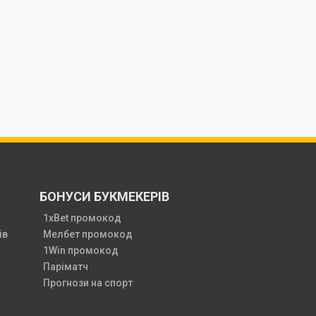
БОНУСИ БУКМЕКЕРІВ
1xBet промокод
ів
Мелбет промокод
1Win промокод
Паріматч
Прогнози на спорт