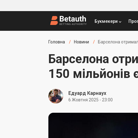
Букмекери
Про
Топ Букмекери
1xBet
Головна
Новини
Барселона отримала
Мелбет
Барселона отр
Паріматч
150 мільйонів 
1Win
Букмекери
Едуард Карнаух
6 Жовтня 2025 - 23:00