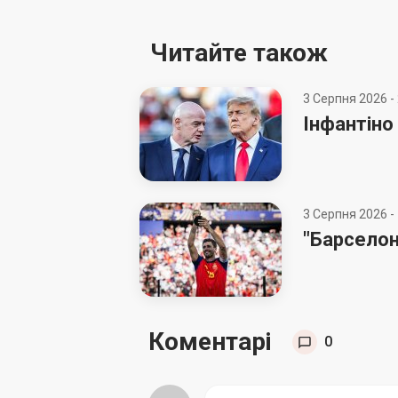
Читайте також
3 Серпня 2026 -
Інфантіно
3 Серпня 2026 -
"Барселон
Коментарі
0