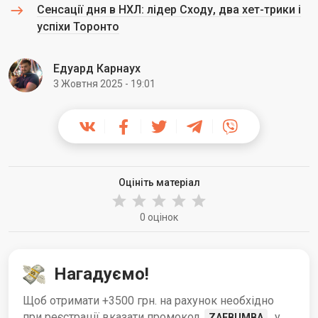
Сенсації дня в НХЛ: лідер Сходу, два хет-трики і
успіхи Торонто
Едуард Карнаух
3 Жовтня 2025 - 19:01
Оцініть матеріал
0 оцінок
Нагадуємо!
Щоб отримати +3500 грн. на рахунок необхідно
при реєстрації вказати промокод
у
ZAEBUMBA