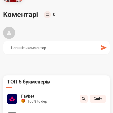
Коментарі
0
ТОП 5 букмекерів
Favbet
Сайт
100% to dep