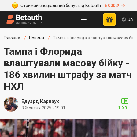
Отримай спеціальний бонус від Betauth -
5 000 ₽
UA
Головна
Новини
Тампа і Флорида влаштували масову бійк
Тампа і Флорида
влаштували масову бійку -
186 хвилин штрафу за матч
НХЛ
Едуард Карнаух
1 хв.
3 Жовтня 2025 - 19:01