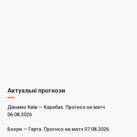
Актуальні прогнози
Динамо Київ — Карабах. Прогноз на матч
06.08.2026
Бохум — Герта. Прогноз на матч 07.08.2026