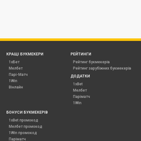
КРАЩІ БУКМЕКЕРИ
РЕЙТИНГИ
1хБет
Рейтинг букмекерів
Мелбет
Рейтинг зарубіжних букмекерів
Парі-Матч
ДОДАТКИ
1Win
1xBet
Вінлайн
Мелбет
Паріматч
1Win
БОНУСИ БУКМЕКЕРІВ
1xBet промокод
Мелбет промокод
1Win промокод
Паріматч