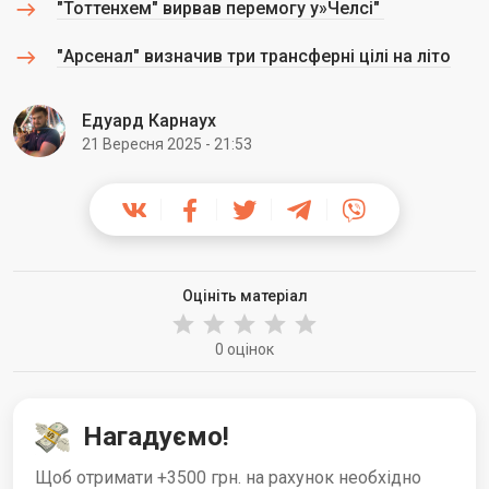
"Тоттенхем" вирвав перемогу у»Челсі"
"Арсенал" визначив три трансферні цілі на літо
Едуард Карнаух
21 Вересня 2025 - 21:53
Оцініть матеріал
0 оцінок
Нагадуємо!
Щоб отримати +3500 грн. на рахунок необхідно