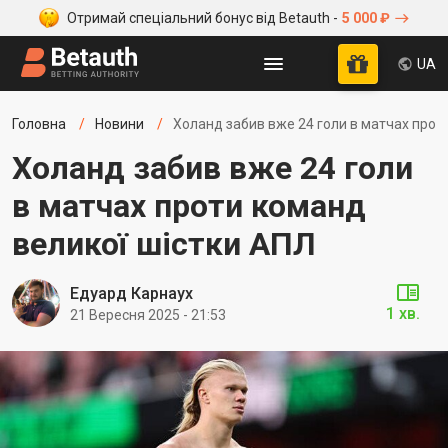
Отримай спеціальний бонус від Betauth -
5 000 ₽
UA
Головна
Новини
Холанд забив вже 24 голи в матчах прот
Холанд забив вже 24 голи
в матчах проти команд
великої шістки АПЛ
Едуард Карнаух
1 хв.
21 Вересня 2025 - 21:53