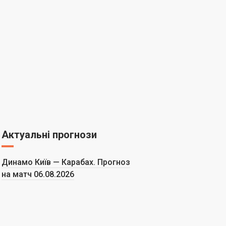
Актуальні прогнози
Динамо Київ — Карабах. Прогноз
на матч 06.08.2026