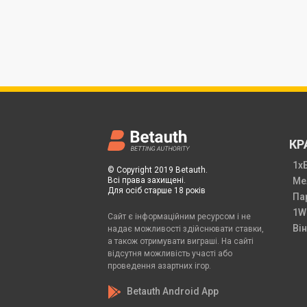
КР
1х
© Copyright 2019 Betauth.
Всі права захищені.
Ме
Для осіб старше 18 років
Па
1W
Сайт є інформаційним ресурсом і не
Ві
надає можливості здійснювати ставки,
а також отримувати виграші. На сайті
відсутня можливість участі або
проведення азартних ігор.
Betauth Android App