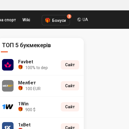
3
UA
на спорт
Wiki
Бонуси
ТОП 5 букмекерів
Favbet
Сайт
100% to dep
Мелбет
Сайт
100 EUR
1Win
Сайт
900 $
1xBet
Сайт