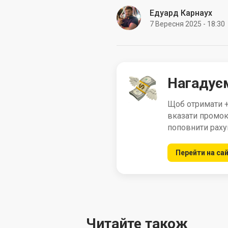
Едуард Карнаух
7 Вересня 2025 - 18:30
Нагадує
Щоб отримати +3
вказати промо
поповнити раху
Перейти на са
Читайте також