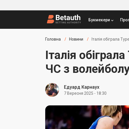
Букмекери
Про
Топ Букмекери
1xBet
Головна
Новини
Італія обіграла Тур
Мелбет
Італія обіграла
Паріматч
ЧС з волейбол
1Win
Букмекери
Едуард Карнаух
7 Вересня 2025 - 18:30