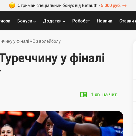
Отримай спеціальний бонус від Betauth -
5 000 руб.
гнози
Бонуси
Додатки
Робобет
Новини
Ставки 
1xBet
Мелбет
еччину у фіналі ЧС з волейболу
Мелбет
1xBet
 Туреччину у фіналі
Паріматч
Паріматч
у
Ліга ставок
1Win
1Win
Вінлайн
1 хв. на чит.