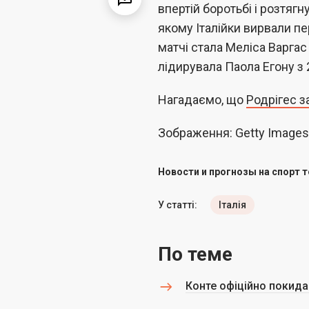
впертій боротьбі і розтягн
якому Італійки вирвали п
матчі стала Меліса Варгас 
лідирувала Паола Егону з 
Нагадаємо, що
Родрігес за
Зображення: Getty Images 
Новости и прогнозы на спорт 
У статті:
Італія
По теме
Конте офіційно покида