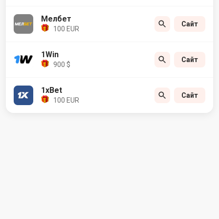
Мелбет
Сайт
100 EUR
1Win
Сайт
900 $
1xBet
Сайт
100 EUR