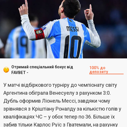
Отримай спеціальний бонус від
100% до
депозиту
FAVBET -
У матчі відбіркового турніру до чемпіонату світу
Аргентина обіграла Венесуелу з рахунком 3:0.
Дубль оформив Ліонель Мессі, завдяки чому
зрівнявся з Кріштіану Роналду за кількістю голів у
кваліфікаціях ЧС – у обох тепер по 36. Більше їх
забив тільки Карлос Руїс з Гватемали, на рахунку