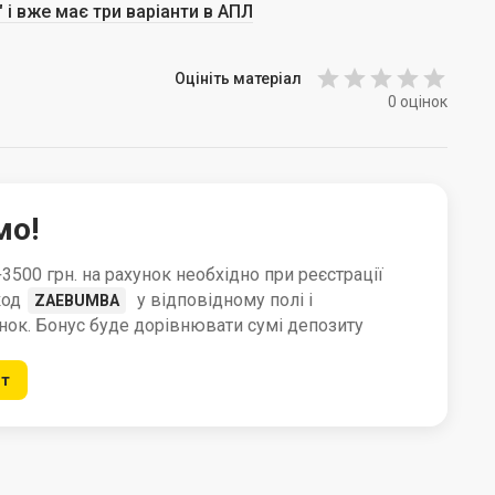
" і вже має три варіанти в АПЛ
Оцініть матеріал
0 оцінок
мо!
500 грн. на рахунок необхідно при реєстрації
код
у відповідному полі і
ZAEBUMBA
нок. Бонус буде дорівнювати сумі депозиту
йт