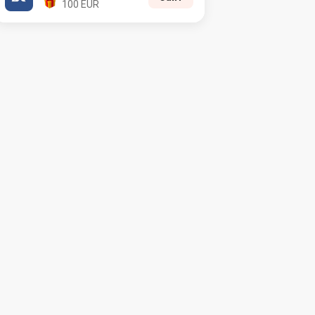
100 EUR