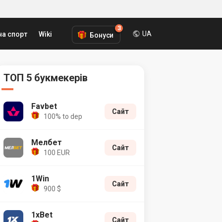
3
UA
на спорт
Wiki
Бонуси
ТОП 5 букмекерів
Favbet
Сайт
100% to dep
Мелбет
Сайт
100 EUR
1Win
Сайт
900 $
1xBet
Сайт