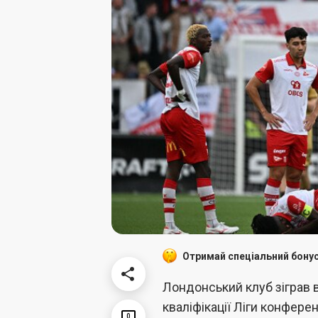
Отримай спеціальний бонус
Лондонський клуб зіграв в
кваліфікації Ліги конферен
0