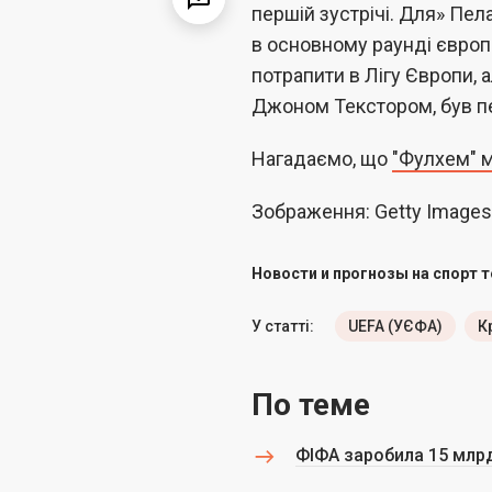
першій зустрічі. Для» Пел
в основному раунді європ
потрапити в Лігу Європи, 
Джоном Текстором, був пе
Нагадаємо, що
"Фулхем" м
Зображення: Getty Images 
Новости и прогнозы на спорт 
У статті:
UEFA (УЄФА)
К
По теме
ФІФА заробила 15 млрд