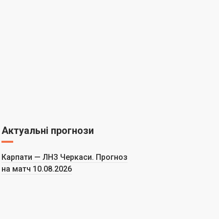
Актуальні прогнози
Карпати — ЛНЗ Черкаси. Прогноз
на матч 10.08.2026