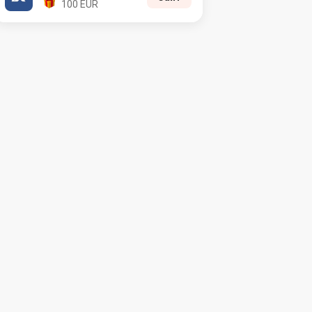
100 EUR