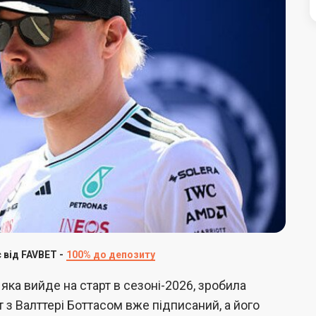
 від FAVBET -
100% до депозиту
ка вийде на старт в сезоні-2026, зробила
т з Валттері Боттасом вже підписаний, а його