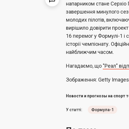
напарником стане Серхіо 
завершення минулого сезо
молодих пілотів, включаю
вирішило довірити проект 
16 перемог у Формулі-1 і с
історії чемпіонату. Офіці
найближчим часом.
Нагадаємо, що
"Реал" від
Зображення: Getty Images 
Новости и прогнозы на спорт 
У статті:
Формула-1