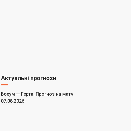
Актуальні прогнози
Бохум — Герта. Прогноз на матч
07.08.2026