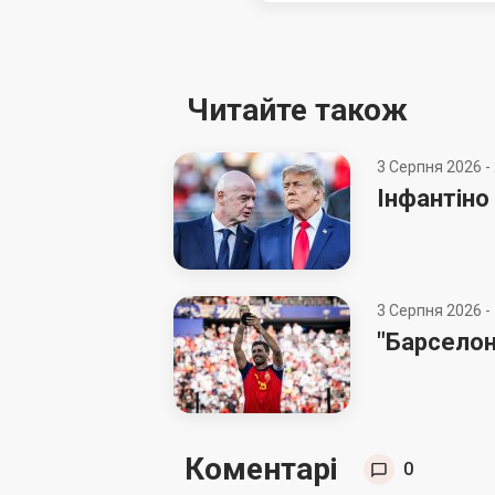
Читайте також
3 Серпня 2026 -
Інфантіно
3 Серпня 2026 -
"Барселон
Коментарі
0