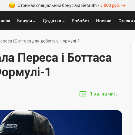
Отримай спеціальний бонус від Betauth -
5 000 руб.
гнози
Бонуси
Додатки
Робобет
Новини
Ставки 
1xBet
Мелбет
ереса і Боттаса для дебюту у Формулі-1
Мелбет
1xBet
ла Переса і Боттаса
Паріматч
Паріматч
Формулі-1
Ліга ставок
1Win
1Win
Вінлайн
1 хв. на чит.