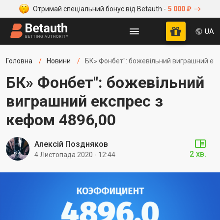
Отримай спеціальний бонус від Betauth -
5 000 ₽
UA
Головна
Новини
БК» Фонбет": божевільний виграшний екс
БК» Фонбет": божевільний
виграшний експрес з
кефом 4896,00
Алексій Поздняков
2 хв.
4 Листопада 2020 - 12:44