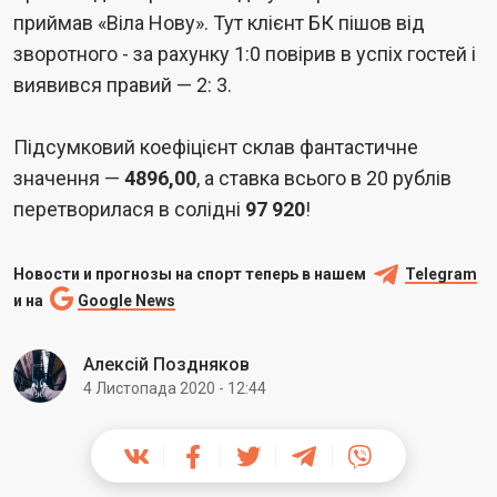
приймав «Віла Нову». Тут клієнт БК пішов від
зворотного - за рахунку 1:0 повірив в успіх гостей і
виявився правий — 2: 3.
Підсумковий коефіцієнт склав фантастичне
значення —
4896,00
, а ставка всього в 20 рублів
перетворилася в солідні
97 920
!
Новости и прогнозы на спорт теперь в нашем
Telegram
и на
Google News
Алексій Поздняков
4 Листопада 2020 - 12:44