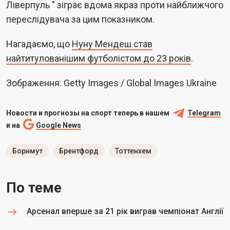
Ліверпуль " зіграє вдома якраз проти найближчого
переслідувача за цим показником.
Нагадаємо, що
Нуну Мендеш став
найтитулованішим футболістом до 23 років
.
Зображення: Getty Images / Global Images Ukraine
Новости и прогнозы на спорт теперь в нашем
Telegram
и на
Google News
Борнмут
Брентфорд
Тоттенхем
По теме
Арсенал вперше за 21 рік виграв чемпіонат Англії