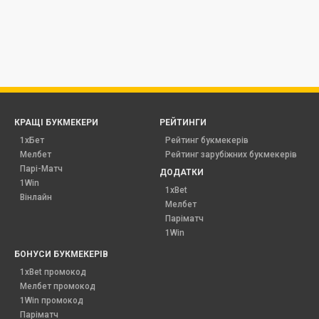
КРАЩІ БУКМЕКЕРИ
РЕЙТИНГИ
1хБет
Рейтинг букмекерів
Мелбет
Рейтинг зарубіжних букмекерів
Парі-Матч
ДОДАТКИ
1Win
1xBet
Вінлайн
Мелбет
Паріматч
1Win
БОНУСИ БУКМЕКЕРІВ
1xBet промокод
Мелбет промокод
1Win промокод
Паріматч