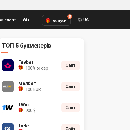
3
UA
на спорт
Wiki
Бонуси
ТОП 5 букмекерів
Favbet
Сайт
100% to dep
Мелбет
Сайт
100 EUR
1Win
Сайт
900 $
1xBet
Сайт