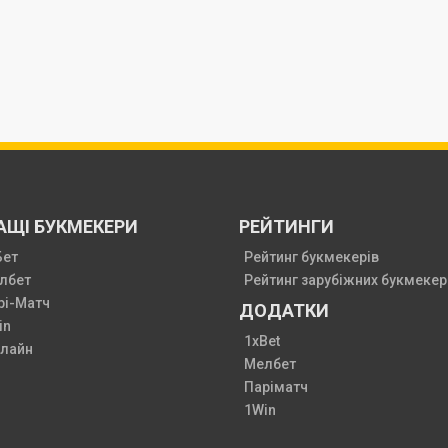
АЩІ БУКМЕКЕРИ
РЕЙТИНГИ
Бет
Рейтинг букмекерів
лбет
Рейтинг зарубіжних букмекер
рі-Матч
ДОДАТКИ
in
1xBet
нлайн
Мелбет
Паріматч
1Win