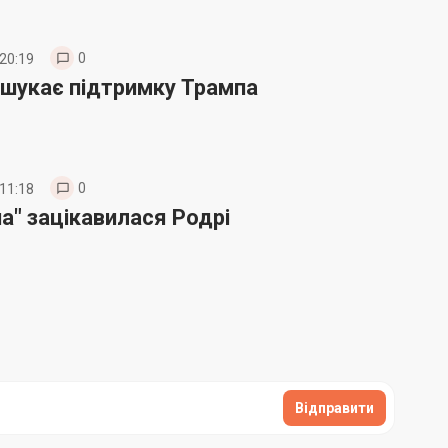
0
 20:19
 шукає підтримку Трампа
0
 11:18
а" зацікавилася Родрі
Відправити