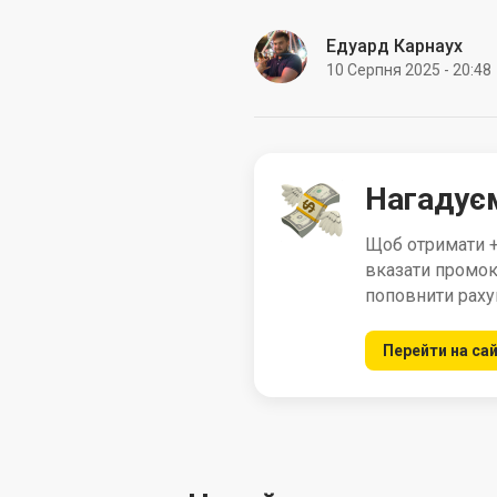
Едуард Карнаух
10 Серпня 2025 - 20:48
Нагадує
Щоб отримати +3
вказати промо
поповнити раху
Перейти на са