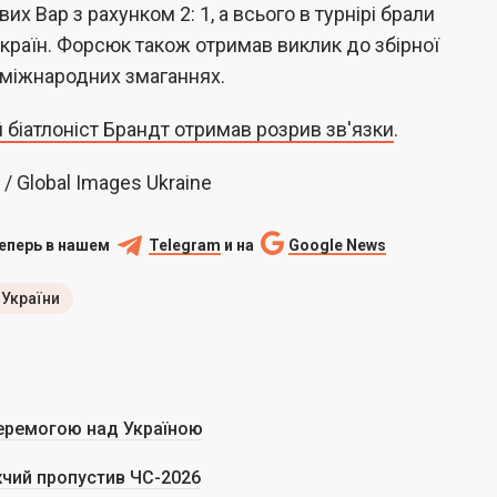
вих Вар з рахунком 2: 1, а всього в турнірі брали
 країн. Форсюк також отримав виклик до збірної
в міжнародних змаганнях.
біатлоніст Брандт отримав розрив зв'язки
.
/ Global Images Ukraine
теперь в нашем
Telegram
и на
Google News
 України
еремогою над Україною
чий пропустив ЧС-2026