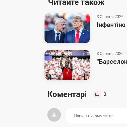
Читайте також
3 Серпня 2026 -
Інфантіно
3 Серпня 2026 -
"Барселон
Коментарі
0