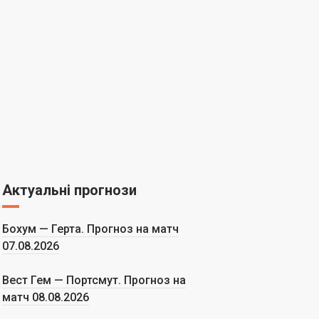
Актуальні прогнози
Бохум — Герта. Прогноз на матч
07.08.2026
Вест Гем — Портсмут. Прогноз на
матч 08.08.2026