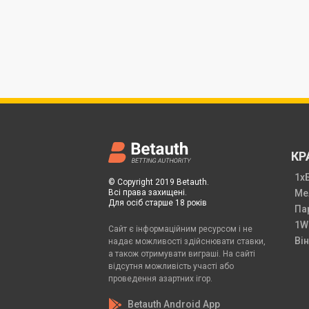
КР
1х
© Copyright 2019 Betauth.
Всі права захищені.
Ме
Для осіб старше 18 років
Па
1W
Сайт є інформаційним ресурсом і не
Ві
надає можливості здійснювати ставки,
а також отримувати виграші. На сайті
відсутня можливість участі або
проведення азартних ігор.
Betauth Android App