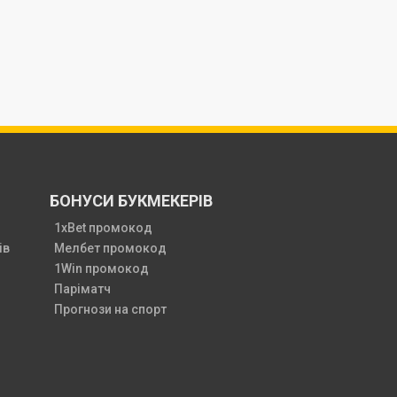
БОНУСИ БУКМЕКЕРІВ
1xBet промокод
ів
Мелбет промокод
1Win промокод
Паріматч
Прогнози на спорт