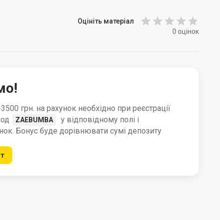
Оцініть матеріал
0 оцінок
мо!
500 грн. на рахунок необхідно при реєстрації
код
у відповідному полі і
ZAEBUMBA
нок. Бонус буде дорівнювати сумі депозиту
йт