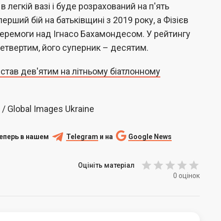
 легкій вазі і буде розрахований на п'ять
ерший бій на батьківщині з 2019 року, а Фізієв
 перемоги над Ігнасо Бахамондесом. У рейтингу
четвертим, його суперник – десятим.
став дев'ятим на літньому біатлонному
/ Global Images Ukraine
теперь в нашем
Telegram
и на
Google News
Оцініть матеріал
0 оцінок