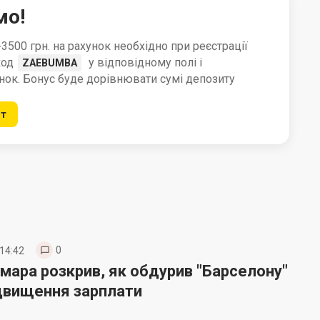
мо!
500 грн. на рахунок необхідно при реєстрації
код
у відповідному полі і
ZAEBUMBA
нок. Бонус буде дорівнювати сумі депозиту
йт
0
 14:42
мара розкрив, як обдурив "Барселону"
двищення зарплати