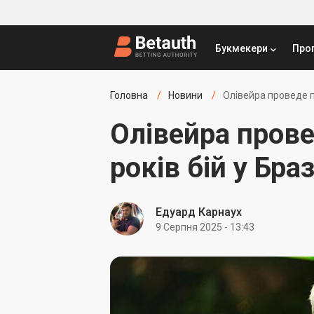
Букмекери
Про
Топ Букмекери
1xBet
Головна
Новини
Олівейра проведе пе
Мелбет
Олівейра прове
Паріматч
років бій у Бра
1Win
Букмекери
Едуард Карнаух
9 Серпня 2025 - 13:43