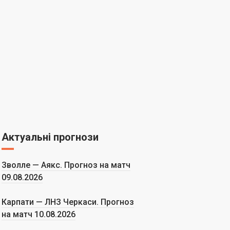
Актуальні прогнози
Зволле — Аякс. Прогноз на матч
09.08.2026
Карпати — ЛНЗ Черкаси. Прогноз
на матч 10.08.2026