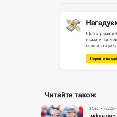
Нагадує
Щоб отримати +3
вказати промо
поповнити раху
Перейти на са
Читайте також
3 Серпня 2026 -
Інфантіно