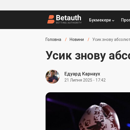
Букмекери
Про
Топ Букмекери
1xBet
Головна
Новини
Усик знову абсолю
Мелбет
Усик знову аб
Паріматч
1Win
Едуард Карнаух
21 Липня 2025 - 17:42
Букмекери