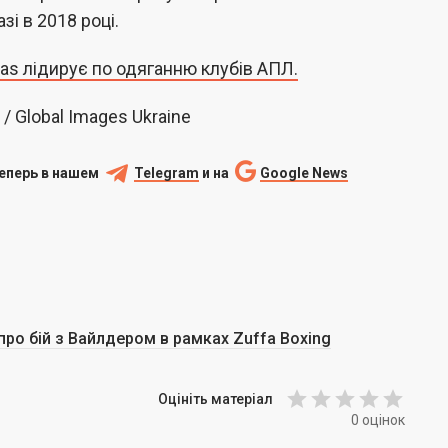
зі в 2018 році.
as лідирує по одяганню клубів АПЛ.
/ Global Images Ukraine
теперь в нашем
Telegram
и на
Google News
про бій з Вайлдером в рамках Zuffa Boxing
Оцініть матеріал
0 оцінок