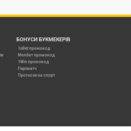
БОНУСИ БУКМЕКЕРІВ
1xBet промокод
ів
Мелбет промокод
1Win промокод
Паріматч
Прогнози на спорт