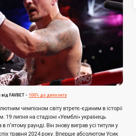
 від FAVBET -
100% до депозиту
лютним чемпіоном світу втретє-єдиним в історії
. 19 липня на стадіоні «Уемблі» українець
в п'ятому раунді. Він знову виграв усі титули у
успіх травня 2024 року. Вперше абсолютом Усик