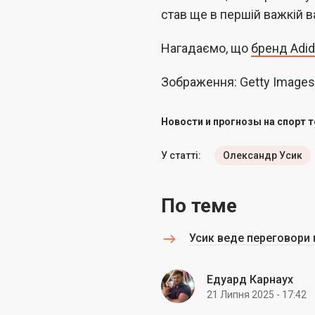
став ще в першій важкій ва
Нагадаємо, що
бренд Adid
Зображення: Getty Images 
Новости и прогнозы на спорт 
У статті:
Олександр Усик
По теме
Усик веде переговори 
Едуард Карнаух
21 Липня 2025 - 17:42