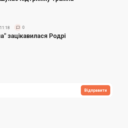
0
 11:18
а" зацікавилася Родрі
Відправити