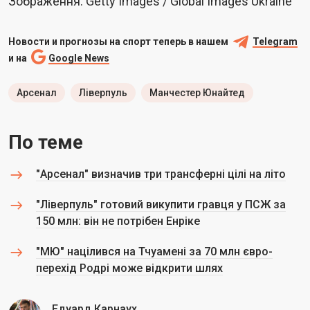
Зображення: Getty Images / Global Images Ukraine
Новости и прогнозы на спорт теперь в нашем
Telegram
и на
Google News
Арсенал
Ліверпуль
Манчестер Юнайтед
По теме
"Арсенал" визначив три трансферні цілі на літо
"Ліверпуль" готовий викупити гравця у ПСЖ за
150 млн: він не потрібен Енріке
"МЮ" націлився на Тчуамені за 70 млн євро-
перехід Родрі може відкрити шлях
Едуард Карнаух