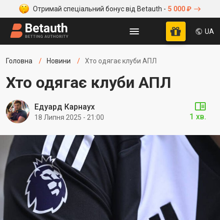
Отримай спеціальний бонус від Betauth -
5 000 ₽
UA
Головна
Новини
Хто одягає клуби АПЛ
Хто одягає клуби АПЛ
Едуард Карнаух
1 хв.
18 Липня 2025 - 21:00