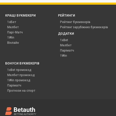
КРАЩІ БУКМЕКЕРИ
РЕЙТИНГИ
1хБет
Рейтинг букмекерів
Мелбет
Рейтинг зарубіжних букмекерів
Парі-Матч
ДОДАТКИ
1Win
1xBet
Вінлайн
Мелбет
Паріматч
1Win
БОНУСИ БУКМЕКЕРІВ
1xBet промокод
Мелбет промокод
1Win промокод
Паріматч
Прогнози на спорт