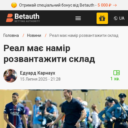
Отримай спеціальний бонус від Betauth -
5 000 ₽
UA
Головна
Новини
Реал має намір розвантажити склад
Реал має намір
розвантажити склад
Едуард Карнаух
1 хв.
15 Липня 2025 - 21:28