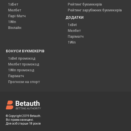
1хБет
Рейтинг букмекерів
Мелбет
Рейтинг зарубіжних букмекерів
Парі-Матч
ДОДАТКИ
1Win
1xBet
Вінлайн
Мелбет
Паріматч
1Win
БОНУСИ БУКМЕКЕРІВ
1xBet промокод
Мелбет промокод
1Win промокод
Паріматч
Прогнози на спорт
© Copyright 2019 Betauth.
Всі права захищені.
Для осіб старше 18 років