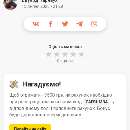
Едуард Карнаух
15 Липня 2025 - 21:28
Оцініть матеріал
0 оцінок
Нагадуємо!
Щоб отримати +3500 грн. на рахунок необхідно
при реєстрації вказати промокод
у
ZAEBUMBA
відповідному полі і поповнити рахунок. Бонус
буде дорівнювати сумі депозиту
Перейти на сайт