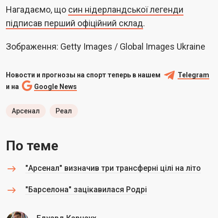
Нагадаємо, що
син нідерландської легенди
підписав перший офіційний склад
.
Зображення: Getty Images / Global Images Ukraine
Новости и прогнозы на спорт теперь в нашем
Telegram
и на
Google News
Арсенал
Реал
По теме
"Арсенал" визначив три трансферні цілі на літо
"Барселона" зацікавилася Родрі