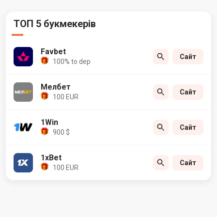
ТОП 5 букмекерів
Favbet
Сайт
100% to dep
Мелбет
Сайт
100 EUR
1Win
Сайт
900 $
1xBet
Сайт
100 EUR