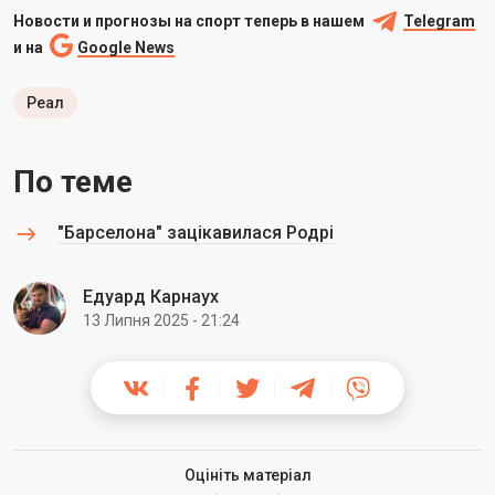
Новости и прогнозы на спорт теперь в нашем
Telegram
и на
Google News
Реал
По теме
"Барселона" зацікавилася Родрі
Едуард Карнаух
13 Липня 2025 - 21:24
Оцініть матеріал