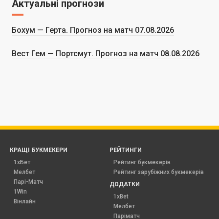
Актуальні прогнози
Бохум — Герта. Прогноз на матч 07.08.2026
Вест Гем — Портсмут. Прогноз на матч 08.08.2026
КРАЩІ БУКМЕКЕРИ
РЕЙТИНГИ
1хБет
Рейтинг букмекерів
Мелбет
Рейтинг зарубіжних букмекерів
Парі-Матч
ДОДАТКИ
1Win
1xBet
Вінлайн
Мелбет
Паріматч