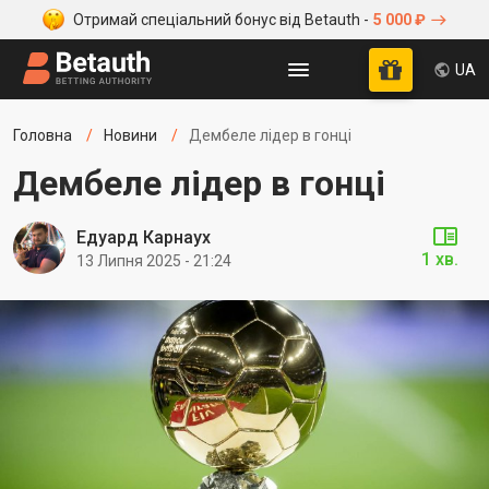
Отримай спеціальний бонус від Betauth -
5 000 ₽
UA
Головна
Новини
Дембеле лідер в гонці
Дембеле лідер в гонці
Едуард Карнаух
1 хв.
13 Липня 2025 - 21:24