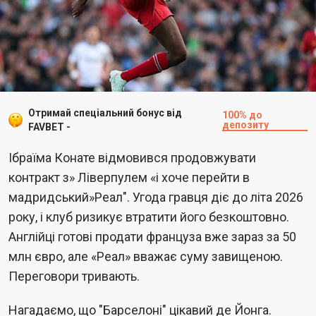
Отримай спеціальний бонус від
100% до
депозиту
FAVBET -
Ібраїма Конате відмовився продовжувати
контракт з» Ліверпулем «і хоче перейти в
мадридський»Реал". Угода гравця діє до літа 2026
року, і клуб ризикує втратити його безкоштовно.
Англійці готові продати француза вже зараз за 50
млн євро, але «Реал» вважає суму завищеною.
Переговори тривають.
Нагадаємо, що
"Барселоні" цікавий де Йонга
.