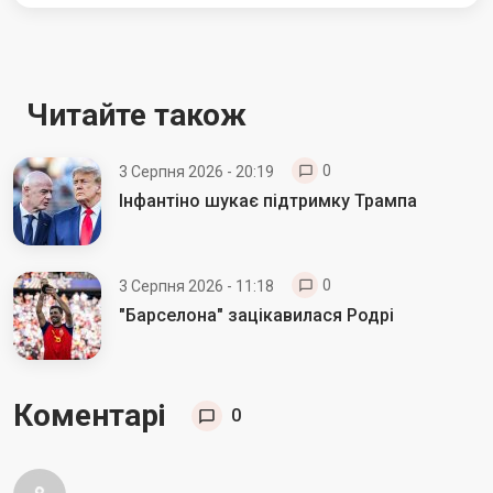
Читайте також
0
3 Серпня 2026 - 20:19
Інфантіно шукає підтримку Трампа
0
3 Серпня 2026 - 11:18
"Барселона" зацікавилася Родрі
Коментарі
0