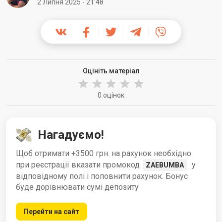
2 Липня 2025 - 21:48
Оцініть матеріал
0 оцінок
Нагадуємо!
Щоб отримати +3500 грн. на рахунок необхідно
при реєстрації вказати промокод
у
ZAEBUMBA
відповідному полі і поповнити рахунок. Бонус
буде дорівнювати сумі депозиту
Перейти на сайт