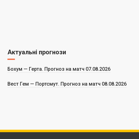
Актуальні прогнози
Бохум — Герта. Прогноз на матч 07.08.2026
Вест Гем — Портсмут. Прогноз на матч 08.08.2026