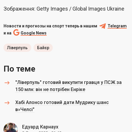
Зображення: Getty Images / Global Images Ukraine
Новости и прогнозы на спорт теперь в нашем
Telegram
и на
Google News
Ліверпуль
Байєр
По теме
"Ліверпуль" готовий викупити гравця у ПСЖ за
150 млн: він не потрібен Енріке
Хабі Алонсо готовий дати Мудрику шанс
в»Челсі"
Едуард Карнаух