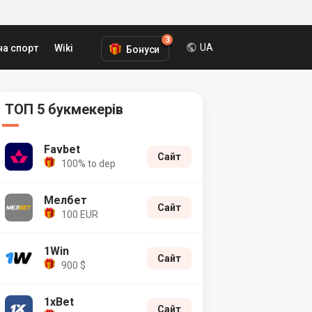
3
UA
на спорт
Wiki
Бонуси
ТОП 5 букмекерів
Favbet
Сайт
100% to dep
Мелбет
Сайт
100 EUR
1Win
Сайт
900 $
1xBet
Сайт