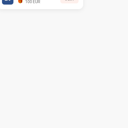
100 EUR