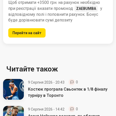
Щоб отримати +3500 грн. на рахунок необхідно
при реєстрації вказати промокод
у
ZAEBUMBA
відповідному полі і поповнити рахунок. Бонус
буде дорівнювати сумі депозиту
Перейти на сайт
Читайте також
0
9 Серпня 2026 - 20:43
Костюк програла Свьонтек в 1/8 фіналу
турніру в Торонто
0
9 Серпня 2026 - 14:42