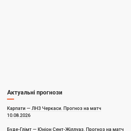
Актуальні прогнози
Карпати — ЛНЗ Черкаси. Прогноз на матч
10.08.2026
Буде-Глімт — Юніон Сент-Жіллуаз. Прогноз на матч