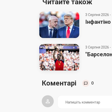
Читайте також
3 Серпня 2026 -
Інфантіно
3 Серпня 2026 -
"Барселон
Коментарі
0