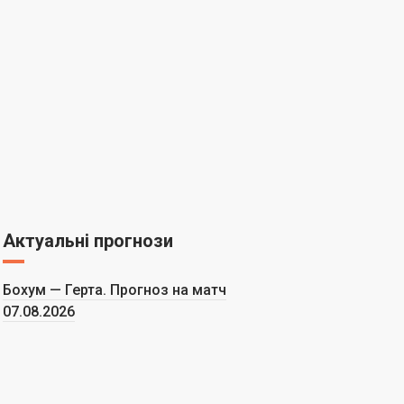
Актуальні прогнози
Бохум — Герта. Прогноз на матч
07.08.2026