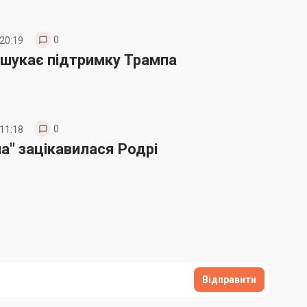
0
 20:19
 шукає підтримку Трампа
0
 11:18
а" зацікавилася Родрі
Відправити