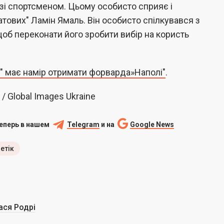
 зі спортсменом. Цьому особисто сприяє і
атових" Ламін Ямаль. Він особисто спілкувався з
 щоб переконати його зробити вибір на користь
" має намір отримати форварда»Наполі"
.
/ Global Images Ukraine
теперь в нашем
Telegram
и на
Google News
етік
ася Родрі