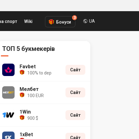
3
UA
на спорт
Wiki
Бонуси
ТОП 5 букмекерів
Favbet
Сайт
100% to dep
Мелбет
Сайт
100 EUR
1Win
Сайт
900 $
1xBet
Сайт