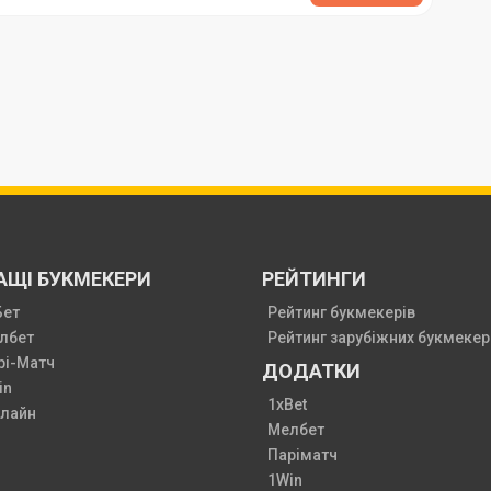
АЩІ БУКМЕКЕРИ
РЕЙТИНГИ
Бет
Рейтинг букмекерів
лбет
Рейтинг зарубіжних букмекер
рі-Матч
ДОДАТКИ
in
1xBet
нлайн
Мелбет
Паріматч
1Win