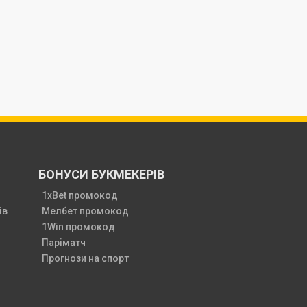
БОНУСИ БУКМЕКЕРІВ
1xBet промокод
ів
Мелбет промокод
1Win промокод
Паріматч
Прогнози на спорт