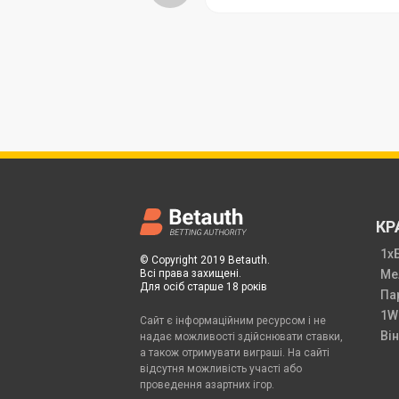
КР
1х
© Copyright 2019 Betauth.
Всі права захищені.
Ме
Для осіб старше 18 років
Па
1W
Сайт є інформаційним ресурсом і не
Ві
надає можливості здійснювати ставки,
а також отримувати виграші. На сайті
відсутня можливість участі або
проведення азартних ігор.