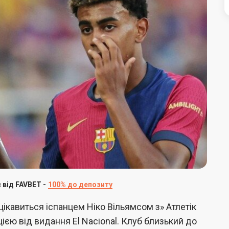
 від FAVBET -
100% до депозиту
ікавиться іспанцем Ніко Вільямсом з» Атлетік
цією від видання El Nacional. Клуб близький до