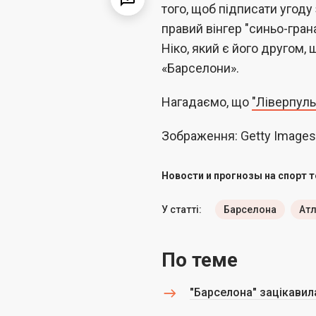
того, щоб підписати угоду
правий вінгер "синьо-гран
Ніко, який є його другом,
«Барселони».
Нагадаємо, що
"Ліверпуль
Зображення: Getty Images 
Новости и прогнозы на спорт 
У статті:
Барселона
Атл
По теме
"Барселона" зацікавил