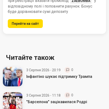
при реєстрації вказати промокод
у
ZAEBUMBA
відповідному полі і поповнити рахунок. Бонус
буде дорівнювати сумі депозиту
Перейти на сайт
Читайте також
0
3 Серпня 2026 - 20:19
Інфантіно шукає підтримку Трампа
0
3 Серпня 2026 - 11:18
"Барселона" зацікавилася Родрі