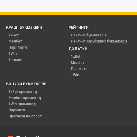
КРАЩІ БУКМЕКЕРИ
РЕЙТИНГИ
1хБет
Рейтинг букмекерів
Мелбет
Рейтинг зарубіжних букмекерів
Парі-Матч
ДОДАТКИ
1Win
1xBet
Вінлайн
Мелбет
Паріматч
1Win
БОНУСИ БУКМЕКЕРІВ
1xBet промокод
Мелбет промокод
1Win промокод
Паріматч
Прогнози на спорт