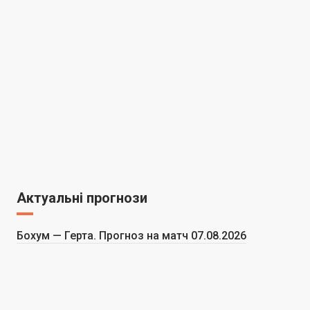
Актуальні прогнози
Бохум — Герта. Прогноз на матч 07.08.2026