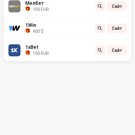
Мелбет
Сайт
100 EUR
1Win
Сайт
900 $
1xBet
Сайт
100 EUR