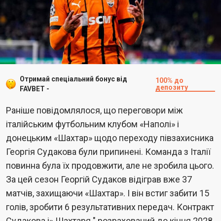
Отримай спеціальний бонус від
100% до
депозиту
FAVBET -
Раніше повідомлялося, що переговори між
італійським футбольним клубом «Наполі» і
донецьким «Шахтар» щодо переходу півзахисника
Георгія Судакова були припинені. Команда з Італії
повинна була їх продовжити, але не зробила цього.
За цей сезон Георгій Судаков відіграв вже 37
матчів, захищаючи «Шахтар». І він встиг забити 15
голів, зробити 6 результативних передач. Контракт
Судакова і» Шахтаря " розрахований до кінця 2028