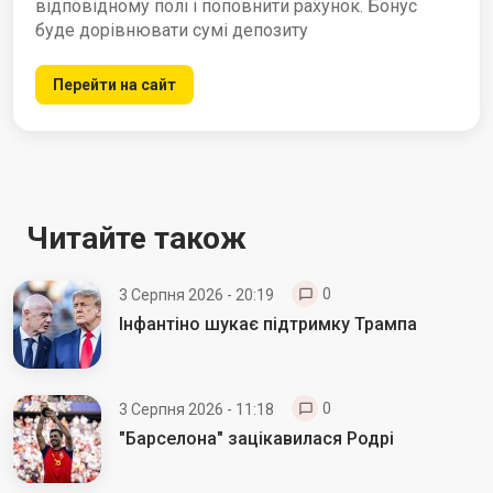
відповідному полі і поповнити рахунок. Бонус
буде дорівнювати сумі депозиту
Перейти на сайт
Читайте також
0
3 Серпня 2026 - 20:19
Інфантіно шукає підтримку Трампа
0
3 Серпня 2026 - 11:18
"Барселона" зацікавилася Родрі