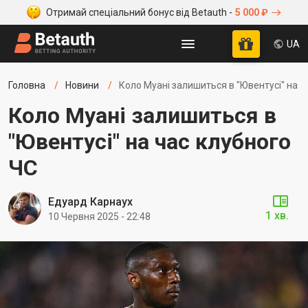
Отримай спеціальний бонус від Betauth -
5 000 ₽
UA
Головна
Новини
Коло Муані залишиться в "Ювентусі" на ч
Коло Муані залишиться в
"Ювентусі" на час клубного
ЧС
Едуард Карнаух
1 хв.
10 Червня 2025 - 22:48