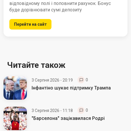
відповідному полі і поповнити рахунок. Бонус
буде дорівнювати сумі депозиту
Перейти на сайт
Читайте також
0
3 Серпня 2026 - 20:19
Інфантіно шукає підтримку Трампа
0
3 Серпня 2026 - 11:18
"Барселона" зацікавилася Родрі