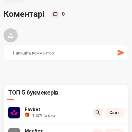
Коментарі
0
ТОП 5 букмекерів
Favbet
Сайт
100% to dep
Мелбет