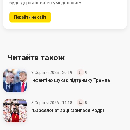
буде дорівнювати сумі депозиту
Перейти на сайт
Читайте також
0
3 Серпня 2026 - 20:19
Інфантіно шукає підтримку Трампа
0
3 Серпня 2026 - 11:18
"Барселона" зацікавилася Родрі