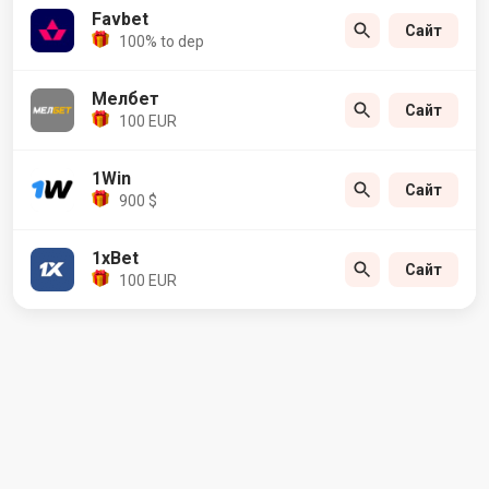
Favbet
Сайт
100% to dep
Мелбет
Сайт
100 EUR
1Win
Сайт
900 $
1xBet
Сайт
100 EUR