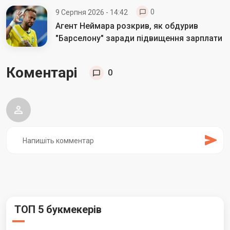
0
9 Серпня 2026 - 14:42
Агент Неймара розкрив, як обдурив
"Барселону" заради підвищення зарплати
Коментарі
0
ТОП 5 букмекерів