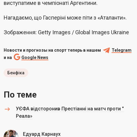
виступатиме в чемпіонаті Аргентини.
Нагадаємо, що Гасперіні може піти з «Аталанти».
Зображення: Getty Images / Global Images Ukraine
Новости и прогнозы на спорт теперь в нашем
Telegram
и на
Google News
Бенфіка
По теме
УЄФА відсторонив Престіанні на матч проти "
Реала»
Едуард Карнаух