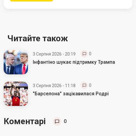
Читайте також
0
3 Серпня 2026 - 20:19
Інфантіно шукає підтримку Трампа
0
3 Серпня 2026 - 11:18
"Барселона" зацікавилася Родрі
Коментарі
0