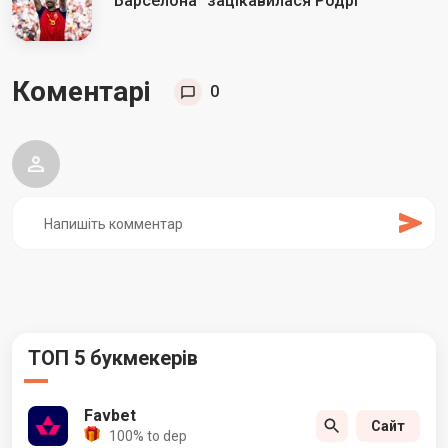
"Барселона" зацікавилася Родрі
Коментарі
0
ТОП 5 букмекерів
Favbet
Сайт
100% to dep