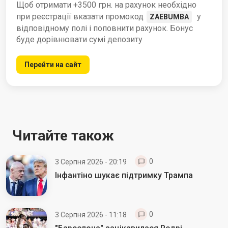
Щоб отримати +3500 грн. на рахунок необхідно
при реєстрації вказати промокод
у
ZAEBUMBA
відповідному полі і поповнити рахунок. Бонус
буде дорівнювати сумі депозиту
Перейти на сайт
Читайте також
0
3 Серпня 2026 - 20:19
Інфантіно шукає підтримку Трампа
0
3 Серпня 2026 - 11:18