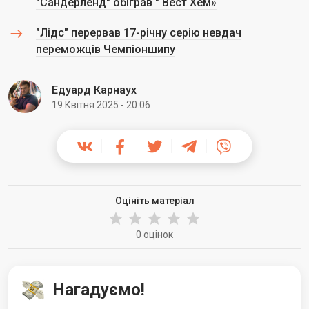
"Сандерленд" обіграв " Вест Хем»
"Лідс" перервав 17-річну серію невдач
переможців Чемпіоншипу
Едуард Карнаух
19 Квітня 2025 - 20:06
Оцініть матеріал
0 оцінок
Нагадуємо!