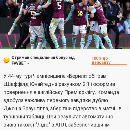
Отримай спеціальний бонус від
100% до
депозиту
FAVBET -
У 44-му турі Чемпіоншипа «Бернлі» обіграв
«Шеффілд Юнайтед» з рахунком 2:1 і оформив
повернення в англійську Прем'єр-лігу. Команда
здобула важливу перемогу завдяки дублю
Джоша Браунгілла, зберігши лідерство в матчі і в
турнірній таблиці. Цей результат автоматично
вивів також і "Лідс" в АПЛ, забезпечивши їм