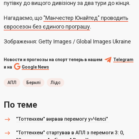
путівку до вищого дивізіону за два тури до кінця.
Нагадаємо, що
"Манчестер Юнайтед" проводить
євросезон без єдиного програшу
.
Зображення: Getty Images / Global Images Ukraine
Новости и прогнозы на спорт теперь в нашем
Telegram
и на
Google News
АПЛ
Бернлі
Лідс
По теме
"Тоттенхем" вирвав перемогу у»Челсі"
"Тоттенхем" стартував в АПЛ з перемоги 3: 0,