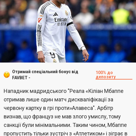
Отримай спеціальний бонус від
100% до
депозиту
FAVBET -
Нападник мадридського "Реала «Кіліан Мбаппе
отримав лише один матч дискваліфікації за
червону картку в грі проти»Алавеса". Арбітр
визнав, що француз не мав злого умислу, тому
санкції були мінімальними. Таким чином, Мбаппе
пропустить тільки зустріч з «Атлетиком» і зіграє в