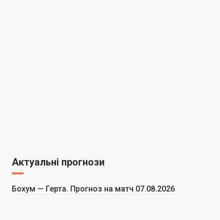
Актуальні прогнози
Бохум — Герта. Прогноз на матч 07.08.2026