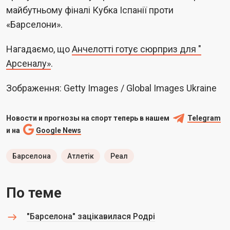
майбутньому фіналі Кубка Іспанії проти
«Барселони».
Нагадаємо, що
Анчелотті готує сюрприз для "
Арсеналу»
.
Зображення: Getty Images / Global Images Ukraine
Новости и прогнозы на спорт теперь в нашем
Telegram
и на
Google News
Барселона
Атлетік
Реал
По теме
"Барселона" зацікавилася Родрі