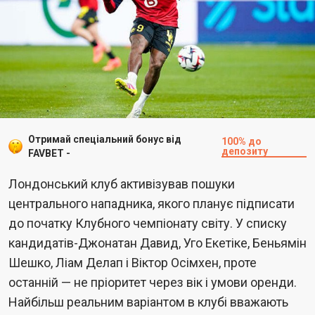
Отримай спеціальний бонус від
100% до
депозиту
FAVBET -
Лондонський клуб активізував пошуки
центрального нападника, якого планує підписати
до початку Клубного чемпіонату світу. У списку
кандидатів-Джонатан Давид, Уго Екетіке, Беньямін
Шешко, Ліам Делап і Віктор Осімхен, проте
останній — не пріоритет через вік і умови оренди.
Найбільш реальним варіантом в клубі вважають