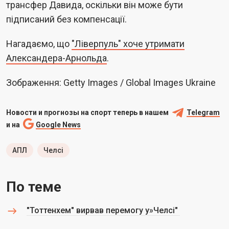
трансфер Давида, оскільки він може бути
підписаний без компенсації.
Нагадаємо, що
"Ліверпуль" хоче утримати
Александера-Арнольда
.
Зображення: Getty Images / Global Images Ukraine
Новости и прогнозы на спорт теперь в нашем
Telegram
и на
Google News
АПЛ
Челсі
По теме
"Тоттенхем" вирвав перемогу у»Челсі"