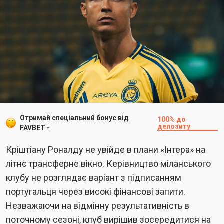
Отримай спеціальний бонус від
100% до
депозиту
FAVBET -
Кріштіану Роналду не увійде в плани «Інтера» на
літнє трансферне вікно. Керівництво міланського
клубу не розглядає варіант з підписанням
португальця через високі фінансові запити.
Незважаючи на відмінну результативність в
поточному сезоні, клуб вирішив зосередитися на