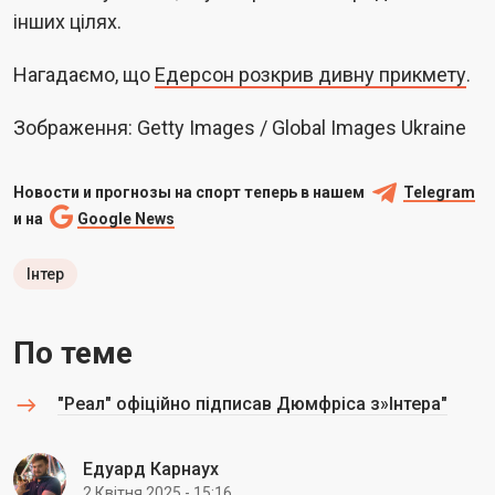
інших цілях.
Нагадаємо, що
Едерсон розкрив дивну прикмету
.
Зображення: Getty Images / Global Images Ukraine
Новости и прогнозы на спорт теперь в нашем
Telegram
и на
Google News
Інтер
По теме
"Реал" офіційно підписав Дюмфріса з»Інтера"
Едуард Карнаух
2 Квітня 2025 - 15:16