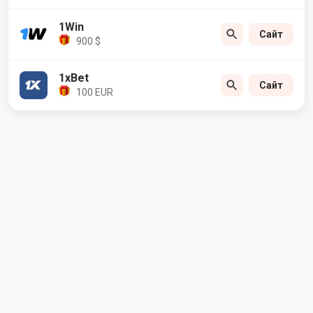
1Win
Сайт
900 $
1xBet
Сайт
100 EUR