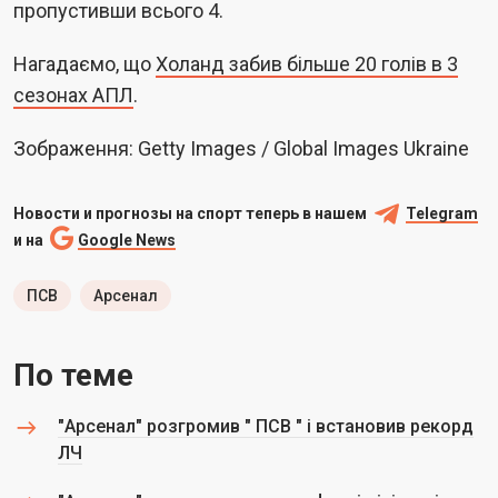
пропустивши всього 4.
Нагадаємо, що
Холанд забив більше 20 голів в 3
сезонах АПЛ
.
Зображення: Getty Images / Global Images Ukraine
Новости и прогнозы на спорт теперь в нашем
Telegram
и на
Google News
ПСВ
Арсенал
По теме
"Арсенал" розгромив " ПСВ " і встановив рекорд
ЛЧ