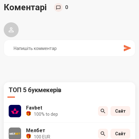
Коментарі
0
ТОП 5 букмекерів
Favbet
Сайт
100% to dep
Мелбет
Сайт
100 EUR