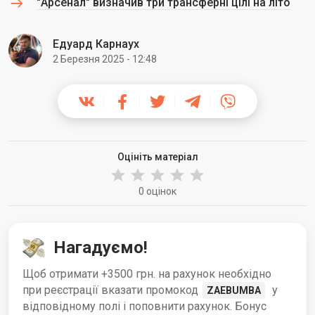
"Арсенал" визначив три трансферні цілі на літо
Едуард Карнаух
2 Березня 2025 - 12:48
Оцініть матеріал
0 оцінок
Нагадуємо!
Щоб отримати +3500 грн. на рахунок необхідно
при реєстрації вказати промокод
у
ZAEBUMBA
відповідному полі і поповнити рахунок. Бонус