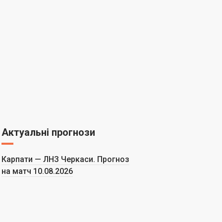
Актуальні прогнози
Карпати — ЛНЗ Черкаси. Прогноз
на матч 10.08.2026