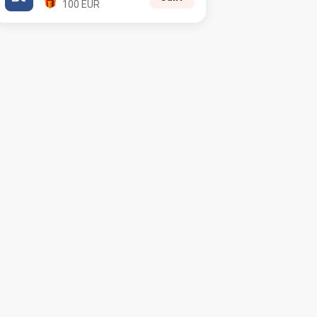
100 EUR