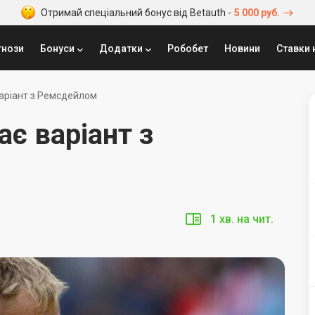
Отримай спеціальний бонус від Betauth -
5 000 руб.
гнози
Бонуси
Додатки
Робобет
Новини
Ставки 
1xBet
Мелбет
варіант з Ремсдейлом
Мелбет
1xBet
ає варіант з
Паріматч
Паріматч
Ліга ставок
1Win
1Win
Вінлайн
1 хв. на чит.