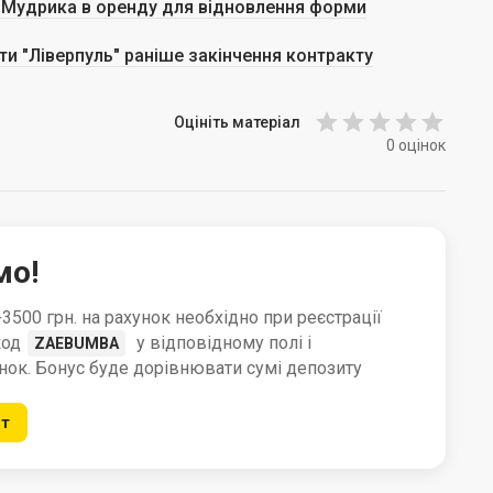
и Мудрика в оренду для відновлення форми
и "Ліверпуль" раніше закінчення контракту
Оцініть матеріал
0 оцінок
мо!
500 грн. на рахунок необхідно при реєстрації
код
у відповідному полі і
ZAEBUMBA
нок. Бонус буде дорівнювати сумі депозиту
йт