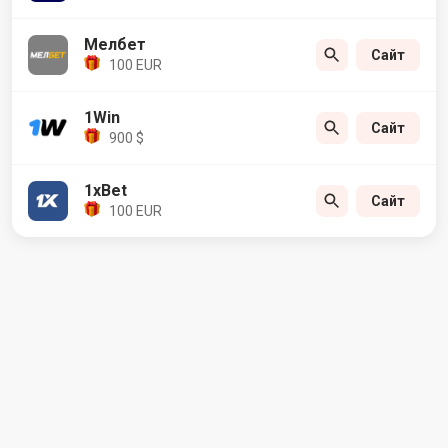
Мелбет
Сайт
100 EUR
1Win
Сайт
900 $
1xBet
Сайт
100 EUR