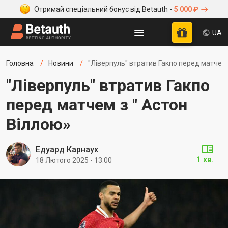
Отримай спеціальний бонус від Betauth -
5 000 ₽
UA
Головна
Новини
"Ліверпуль" втратив Гакпо перед матчем 
"Ліверпуль" втратив Гакпо
перед матчем з " Астон
Віллою»
Едуард Карнаух
1 хв.
18 Лютого 2025 - 13:00