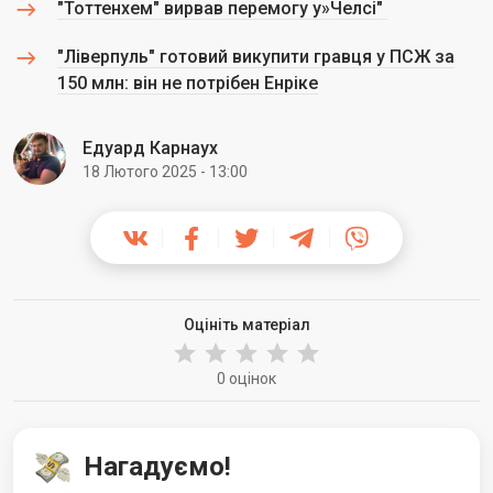
"Тоттенхем" вирвав перемогу у»Челсі"
"Ліверпуль" готовий викупити гравця у ПСЖ за
150 млн: він не потрібен Енріке
Едуард Карнаух
18 Лютого 2025 - 13:00
Оцініть матеріал
0 оцінок
Нагадуємо!