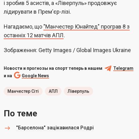
і зробив 5 асистів, а «Ліверпуль» продовжує
лідирувати в Прем'єр-лізі.
Нагадаємо, що
"Манчестер Юнайтед" програв 8 з
останніх 12 матчів АПЛ
.
Зображення: Getty Images / Global Images Ukraine
Новости и прогнозы на спорт теперь в нашем
Telegram
и на
Google News
Манчестер Сіті
АПЛ
Ліверпуль
По теме
"Барселона" зацікавилася Родрі