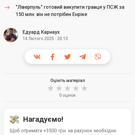
"Ліверпуль" готовий викупити гравця у ПСЖ за
150 млн: він не потрібен Енріке
Едуард Карнаух
14 Лютого 2025 - 20:13
Оцініть матеріал
0 оцінок
Нагадуємо!
Щоб отримати +3500 грн. на рахунок необхідно