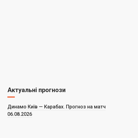
Актуальні прогнози
Динамо Київ — Карабах. Прогноз на матч
06.08.2026