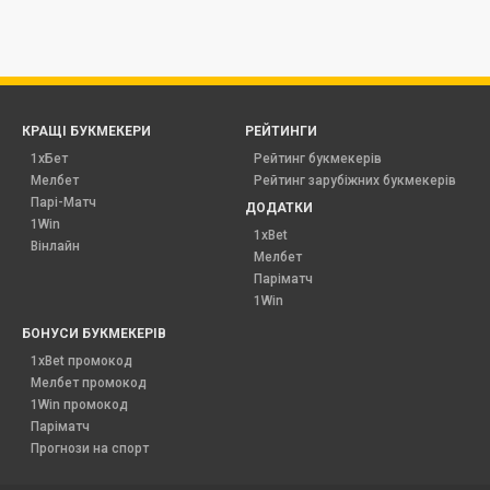
КРАЩІ БУКМЕКЕРИ
РЕЙТИНГИ
1хБет
Рейтинг букмекерів
Мелбет
Рейтинг зарубіжних букмекерів
Парі-Матч
ДОДАТКИ
1Win
1xBet
Вінлайн
Мелбет
Паріматч
1Win
БОНУСИ БУКМЕКЕРІВ
1xBet промокод
Мелбет промокод
1Win промокод
Паріматч
Прогнози на спорт