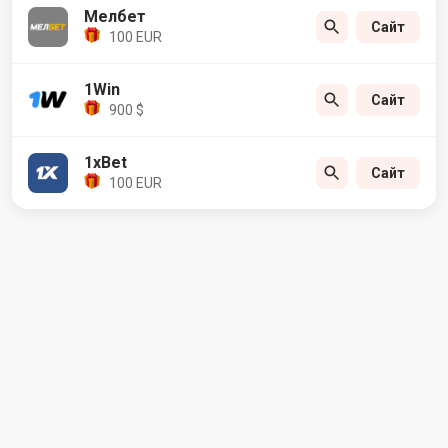
Мелбет
Сайт
100 EUR
1Win
Сайт
900 $
1xBet
Сайт
100 EUR