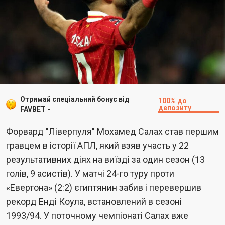
Отримай спеціальний бонус від
100% до
депозиту
FAVBET -
Форвард "Ліверпуля" Мохамед Салах став першим
гравцем в історії АПЛ, який взяв участь у 22
результативних діях на виїзді за один сезон (13
голів, 9 асистів). У матчі 24-го туру проти
«Евертона» (2:2) єгиптянин забив і перевершив
рекорд Енді Коула, встановлений в сезоні
1993/94. У поточному чемпіонаті Салах вже